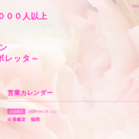
ゆか
０００人以上
ン
leta～ボルボレッタ
営業カレンダー
2016-06-18 (土)
出張鑑定
出張鑑定 福岡