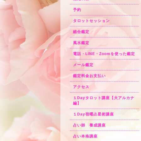
予約
タロットセッション
総合鑑定
風水鑑定
電話・LINE・Zoomを使った鑑定
メール鑑定
鑑定料金お支払い
アクセス
１Dayタロット講座【大アルカナ
編】
１Day宿曜占星術講座
占い師 養成講座
占い本格講座