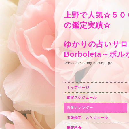
上野で人気☆５０
の鑑定実績☆
ゆかりの占いサロ
Borbo
Welcome to my homepage
トップページ
鑑定スケジュール
営業カレンダー
出張鑑定 スケジュール
鑑定料金