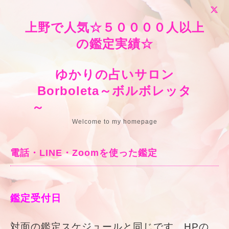
上野で人気☆５００００人以上
の鑑定実績☆
ゆかりの占いサロン
Borboleta～ボルボレッタ
～
Welcome to my homepage
電話・LINE・Zoomを使った鑑定
鑑定受付日
対面の鑑定スケジュールと同じです。HPの