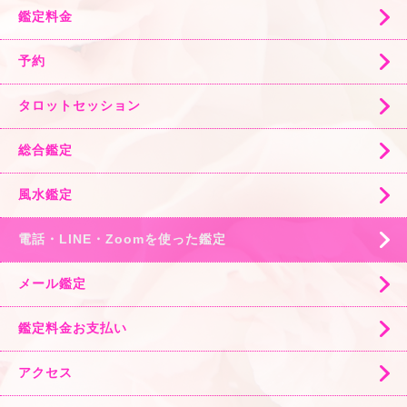
鑑定料金
予約
タロットセッション
総合鑑定
風水鑑定
電話・LINE・Zoomを使った鑑定
メール鑑定
鑑定料金お支払い
アクセス