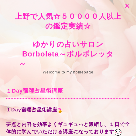
上野で人気☆５００００人以上
の鑑定実績☆
ゆかりの占いサロン
Borboleta～ボルボレッタ
～
Welcome to my homepage
１Day宿曜占星術講座
１Day宿曜占星術講座
要点と内容を効率よくギュギュっと濃縮し、１日で全
体的に学んでいただける講座になっております