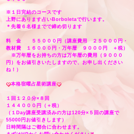
※１日完結のコースです
上野にあります占いBorboletaで行います。
＊先着６名様までで締め切ります
料 金 ５５０００円（講座費用 ２５０００円・
教材費 １６０００円・万年暦 ９０００円 ＋税）
※万年暦をお持ちの方は万年暦の費用（９０００
円）をお値引きいたしますので、お申し出ください
ね！）
本格宿曜占星術講座
１回１２０分×８回
１４４０００円（＋税）
（１Day講座受講済みの方は120分×５回の講座で
55000円お値引きします）
日時間隔はご都合に合わせます。