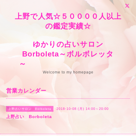
上野で人気☆５００００人以上
の鑑定実績☆
ゆかりの占いサロン
Borboleta～ボルボレッタ
～
Welcome to my homepage
営業カレンダー
2018-10-08 (月) 14:00～20:00
上野占いサロン Borboleta
上野占い Borboleta