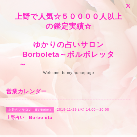
上野で人気☆５００００人以上
の鑑定実績☆
ゆかりの占いサロン
Borboleta～ボルボレッタ
～
Welcome to my homepage
営業カレンダー
2018-11-29 (木) 14:00～20:00
上野占いサロン Borboleta
上野占い Borboleta