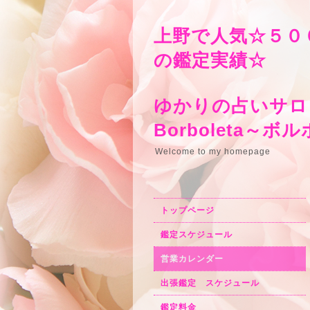
上野で人気☆５０
の鑑定実績☆
ゆかりの占いサロ
Borbo
Welcome to my homepage
トップページ
鑑定スケジュール
営業カレンダー
出張鑑定 スケジュール
鑑定料金