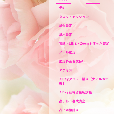
予約
タロットセッション
総合鑑定
風水鑑定
電話・LINE・Zoomを使った鑑定
メール鑑定
鑑定料金お支払い
アクセス
１Dayタロット講座【大アルカナ
編】
１Day宿曜占星術講座
占い師 養成講座
占い本格講座