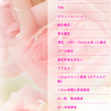
予約
タロットセッション
総合鑑定
風水鑑定
電話・LINE・Zoomを使った鑑定
メール鑑定
鑑定料金お支払い
アクセス
１Dayタロット講座【大アルカナ
編】
１Day宿曜占星術講座
占い師 養成講座
占い本格講座