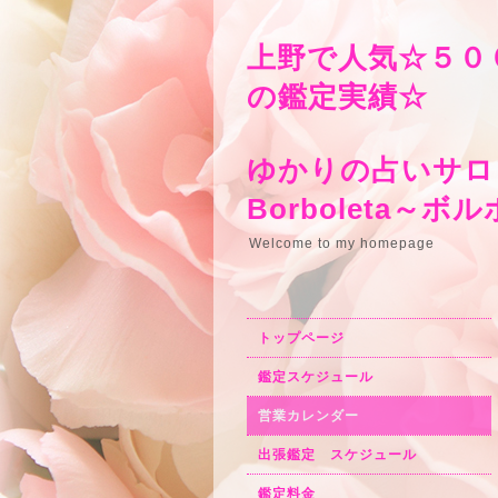
上野で人気☆５０
の鑑定実績☆
ゆかりの占いサロ
Borbo
Welcome to my homepage
トップページ
鑑定スケジュール
営業カレンダー
出張鑑定 スケジュール
鑑定料金