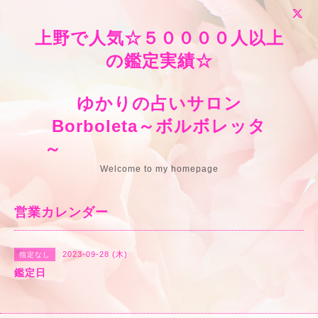
上野で人気☆５００００人以上
の鑑定実績☆
ゆかりの占いサロン
Borboleta～ボルボレッタ
～
Welcome to my homepage
営業カレンダー
2023-09-28 (木)
指定なし
鑑定日