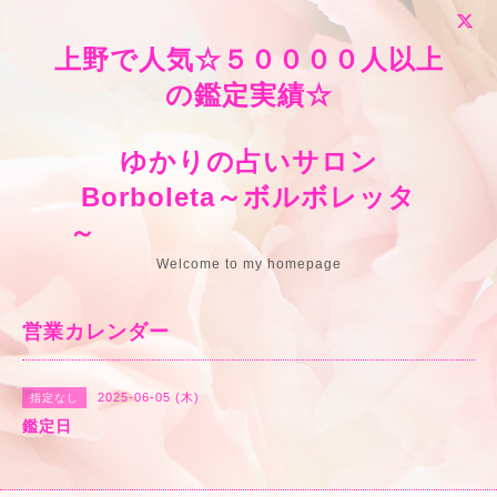
上野で人気☆５００００人以上
の鑑定実績☆
ゆかりの占いサロン
Borboleta～ボルボレッタ
～
Welcome to my homepage
営業カレンダー
2025-06-05 (木)
指定なし
鑑定日