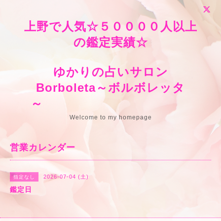
上野で人気☆５００００人以上
の鑑定実績☆
ゆかりの占いサロン
Borboleta～ボルボレッタ
～
Welcome to my homepage
営業カレンダー
2026-07-04 (土)
指定なし
鑑定日