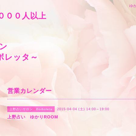
ゆか
０００人以上
ン
leta～ボルボレッタ
営業カレンダー
2015-04-04 (土) 14:00～19:00
上野占いサロン Borboleta
上野占い ゆかりROOM