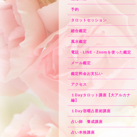
予約
タロットセッション
総合鑑定
風水鑑定
電話・LINE・Zoomを使った鑑定
メール鑑定
鑑定料金お支払い
アクセス
１Dayタロット講座【大アルカナ
編】
１Day宿曜占星術講座
占い師 養成講座
占い本格講座