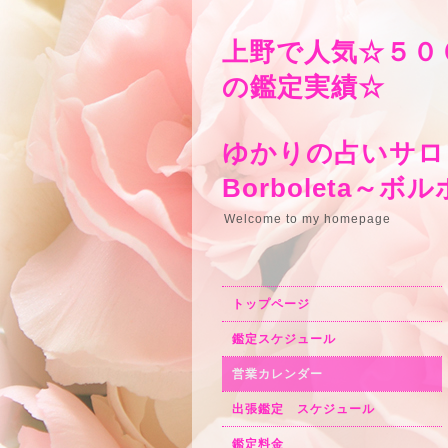
上野で人気☆５０
の鑑定実績☆
ゆかりの占いサロ
Borbo
Welcome to my homepage
トップページ
鑑定スケジュール
営業カレンダー
出張鑑定 スケジュール
鑑定料金