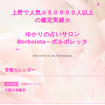
上野で人気☆５００００人以上
の鑑定実績☆
ゆかりの占いサロン
Borboleta～ボルボレッタ
～
Welcome to my homepage
営業カレンダー
2015-04-11 (土)
出張鑑定
大阪出張鑑定