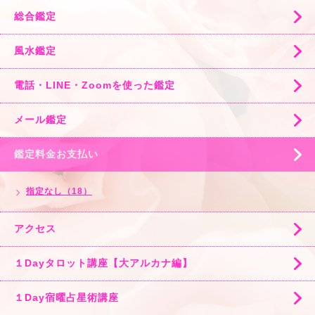
総合鑑定
風水鑑定
電話・LINE・Zoomを使った鑑定
メール鑑定
鑑定料金お支払い
指定なし（18）
アクセス
１Dayタロット講座【大アルカナ編】
１Day宿曜占星術講座