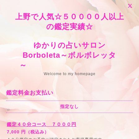
上野で人気☆５００００人以上
の鑑定実績☆
ゆかりの占いサロン
Borboleta～ボルボレッタ
～
Welcome to my homepage
鑑定料金お支払い
指定なし
鑑定４０分コース ７０００円
7,000 円（税込み）