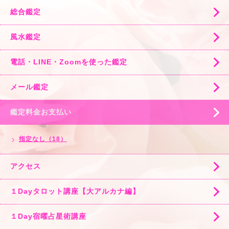
総合鑑定
風水鑑定
電話・LINE・Zoomを使った鑑定
メール鑑定
鑑定料金お支払い
指定なし（18）
アクセス
１Dayタロット講座【大アルカナ編】
１Day宿曜占星術講座