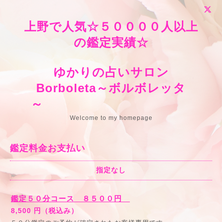
上野で人気☆５００００人以上
の鑑定実績☆
ゆかりの占いサロン
Borboleta～ボルボレッタ
～
Welcome to my homepage
鑑定料金お支払い
指定なし
鑑定５０分コース ８５００円
8,500 円（税込み）